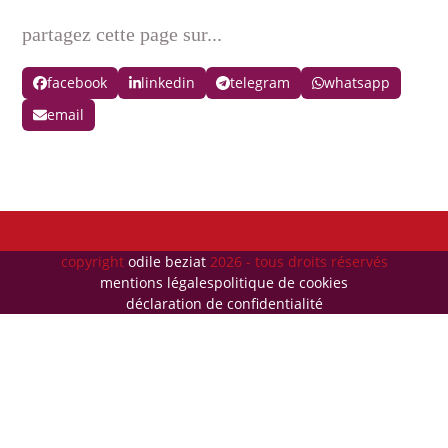
partagez cette page sur...
facebook
linkedin
telegram
whatsapp
email
copyright
odile beziat
2026 - tous droits réservés
mentions légales
politique de cookies
déclaration de confidentialité