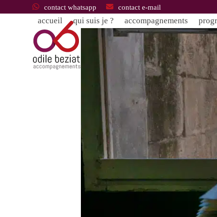
passer
contact whatsapp
contact e-mail
au
accueil
qui suis je ?
accompagnements
prog
contenu
principal