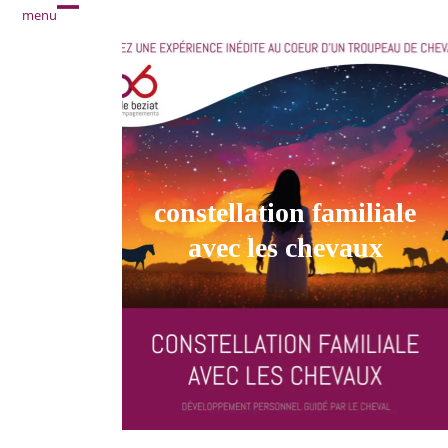
passer
menu
open
close
au
contenu
mobile
mobile
principal
menu
menu
constellation familiale
avec les chevaux